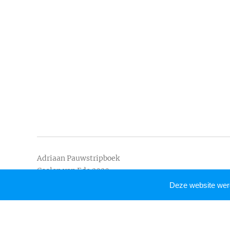
Adriaan Pauwstripboek
Coolen.van Ede 2020
Deze website we